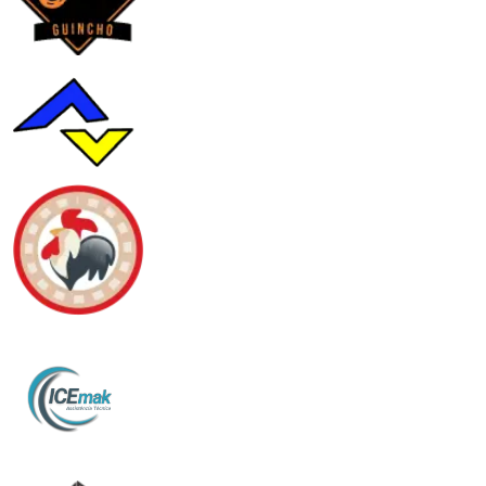
H3 Guincho Website e Gestão de Google Ads
Bedin Website e E-mail Profissional
JR Ovos Website Institucional
Icemak Website e Redes Sociais