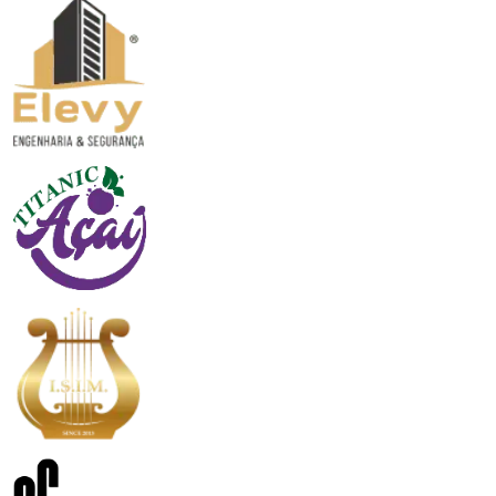
Elevy E-mails Profissionais
Titanic Açaí Criação da Identidade Visual
Juball Music Website Institucional