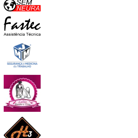
Sem Neura Logomarca e Portal de Notícias
Fastec Website Institucional
JMM Reformulação do Website
Laila Banho e Tosa Recuperação do Google Business